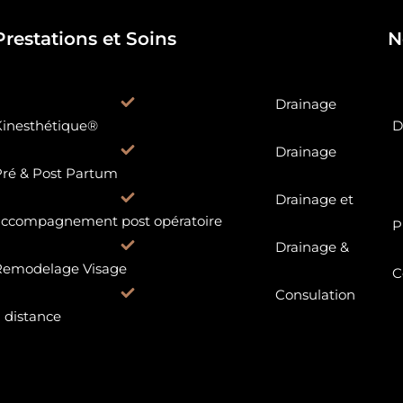
Prestations et Soins
N
Drainage
Kinesthétique®
D
Drainage
ré & Post Partum
Drainage et
accompagnement post opératoire
P
Drainage &
Remodelage Visage
C
Consulation
 distance