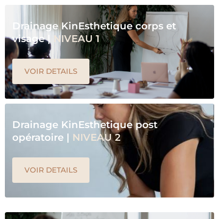
Drainage KinEsthetique corps et
visage |
NIVEAU 1
VOIR DETAILS
Drainage KinEsthetique post
opératoire |
NIVEAU 2
VOIR DETAILS