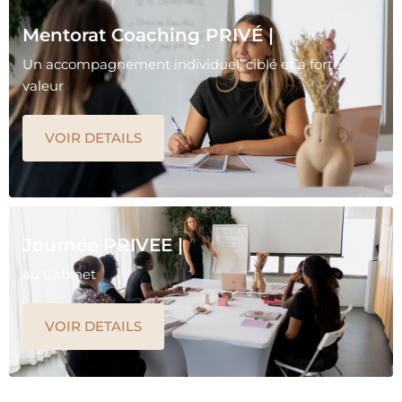
Mentorat Coaching PRIVÉ |
Un accompagnement individuel, ciblé et à forte
valeur
VOIR DETAILS
Journée PRIVEE |
au Cabinet
VOIR DETAILS